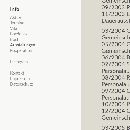
Gemeinsch
09/2003 Pr
Info
11/2003 Ev
Navigation
Aktuell
Dauerausst
überspringen
Termine
Vita
03/2004 Ga
Portfolios
Gemeinschaf
Buch
05/2004 Ga
Ausstellungen
Gemeinscha
Kooperation
06/2004 Br
Instagram
07/2004 Sa
Personala
Kontakt
08/2004 R
Impressum
Personala
Datenschutz
09/2004 Ga
Personala
10/2004 Pr
12/2004 Ga
Gemeinscha
03/2005 B