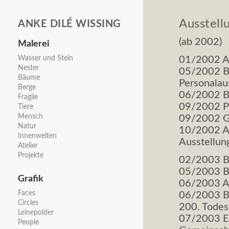
Ausstell
ANKE DILÉ WISSING
(ab 2002)
Malerei
Navigation
Wasser und Stein
01/2002 Au
überspringen
Nester
05/2002 Bl
Bäume
Personala
Berge
06/2002 Br
Fragile
09/2002 Pr
Tiere
Mensch
09/2002 Ga
Natur
10/2002 Al
Innenwelten
Ausstellun
Atelier
Projekte
02/2003 Bu
05/2003 Br
Grafik
06/2003 Au
Navigation
Faces
06/2003 Bl
überspringen
Circles
200. Todes
Leinepolder
07/2003 E
People