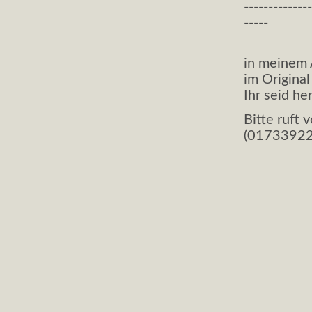
--------------
-----
in meinem 
im Original
Ihr seid he
Bitte ruft 
(0173392