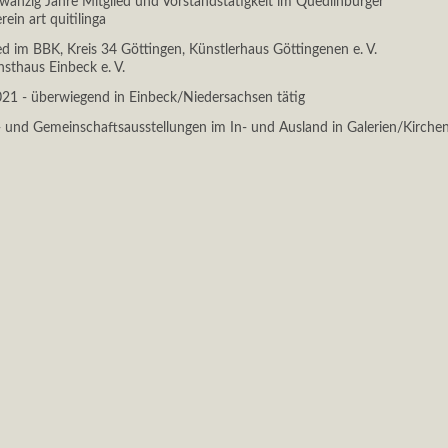
zwanzig Jahre Mitglied und Vorstandstätigkeit im Quedlinburger
ein art quitilinga
ied im BBK, Kreis 34 Göttingen, Künstlerhaus Göttingenen e. V.
sthaus Einbeck e. V.
2021 - überwiegend in Einbeck/Niedersachsen tätig
l- und Gemeinschaftsausstellungen im In- und Ausland in Galerien/Kirch