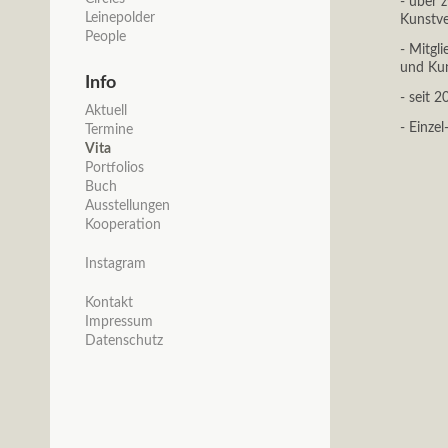
- über 
Leinepolder
Kunstver
People
- Mitgl
und Kun
Info
- seit 
Navigation
Aktuell
überspringen
- Einze
Termine
Vita
Portfolios
Buch
Ausstellungen
Kooperation
Instagram
Kontakt
Impressum
Datenschutz