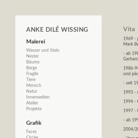
Vita
ANKE DILÉ WISSING
1969 - 
Malerei
Mark B
Navigation
Wasser und Stein
- ab 19
überspringen
Nester
Gerhard
Bäume
Berge
1986-94
Fragile
und päd
Tiere
- seit 1
Mensch
Natur
1993 - 
Innenwelten
1994 - 
Atelier
Projekte
1997 - 
- ab 19
Grafik
2004/20
Navigation
Faces
überspringen
Circles